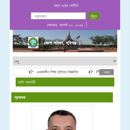
জেলা ওয়েব পোর্টাল
সোমবার, আগস্ট ১০, ২০২৬
জেলা পরিষদ, হবিগঞ্জ ।
এককালীন শিক্ষা বৃত্তির বিজ্ঞপ্তি
Project list ADP & 
খবর
ফটো গ্যালারী
প্রশাসক