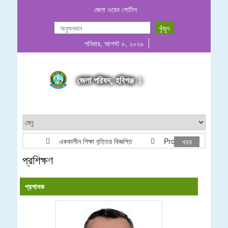
জেলা ওয়েব পোর্টাল
শনিবার, আগস্ট ৮, ২০২৬
জেলা পরিষদ, হবিগঞ্জ ।
এককালীন শিক্ষা বৃত্তির বিজ্ঞপ্তি
Project list ADP & Re
খবর
প্রশিক্ষণ
প্রশাসক