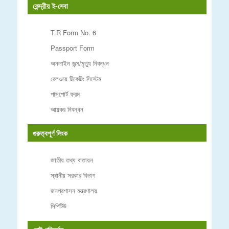
কেন্দ্রীয় ই-সেবা
T.R Form No. 6
Passport Form
অনলাইন জন্ম/মৃত্যু নিবন্ধন
রেলওয়ে টিকেটিং সিস্টেম
পাসপোর্ট ফরম
আয়কর নিবন্ধন
গুরুত্বপূর্ণ লিংক
জাতীয় তথ্য বাতায়ন
স্থানীয় সরকার বিভাগ
জনপ্রশাসন মন্ত্রণালয়
সিপিটিউ