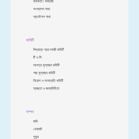
কর্মকর্তা / কর্মচারী
সংস্থাপন শাখা
প্রকৌশল শাখা
কমিটি
সিদ্ধান্ত গ্রহণকারী কমিটি
টি ও সি
দরপত্র মূল্যায়ন কমিটি
গাছ মূল্যায়ন কমিটি
নিয়োগ ও পদোন্নতি কমিটি
স্বচ্ছতা ও জবাবদিহিতা
সম্পদ
জমি
খেয়াঘাট
পুকুর