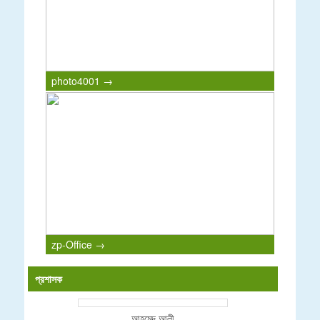
photo4001 →
zp-Office →
প্রশাসক
আহমেদ আলী