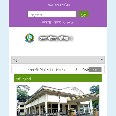
জেলা ওয়েব পোর্টাল
শুক্রবার, আগস্ট ৭, ২০২৬
জেলা পরিষদ, হবিগঞ্জ ।
এককালীন শিক্ষা বৃত্তির বিজ্ঞপ্তি
Project list ADP & Rev
খবর
ফটো গ্যালারী