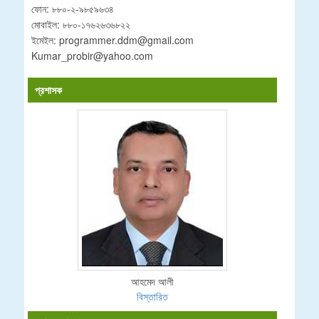
ফোন: ৮৮০-২-৯৮৫৯৬৩৪
মোবাইল: ৮৮০-১৭৬২৬৩৬৮২২
ইমেইল: programmer.ddm@gmail.com
Kumar_probir@yahoo.com
প্রশাসক
আহমেদ আলী
বিস্তারিত