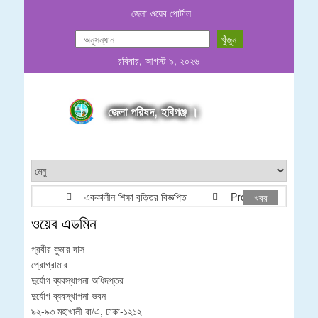
জেলা ওয়েব পোর্টাল
রবিবার, আগস্ট ৯, ২০২৬
জেলা পরিষদ, হবিগঞ্জ ।
এককালীন শিক্ষা বৃত্তির বিজ্ঞপ্তি
Project list ADP & R
খবর
ওয়েব এডমিন
প্রবীর কুমার দাস
প্রোগ্রামার
দুর্যোগ ব্যবস্থাপনা অধিদপ্তর
দুর্যোগ ব্যবস্থাপনা ভবন
৯২-৯৩ মহাখালী বা/এ, ঢাকা-১২১২