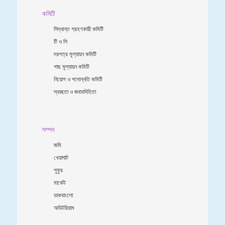
কমিটি
সিদ্ধান্ত গ্রহণকারী কমিটি
টি ও সি
দরপত্র মূল্যায়ন কমিটি
গাছ মূল্যায়ন কমিটি
নিয়োগ ও পদোন্নতি কমিটি
স্বচ্ছতা ও জবাবদিহিতা
সম্পদ
জমি
খেয়াঘাট
পুকুর
মার্কেট
ডাকবাংলো
অডিটরিয়াম