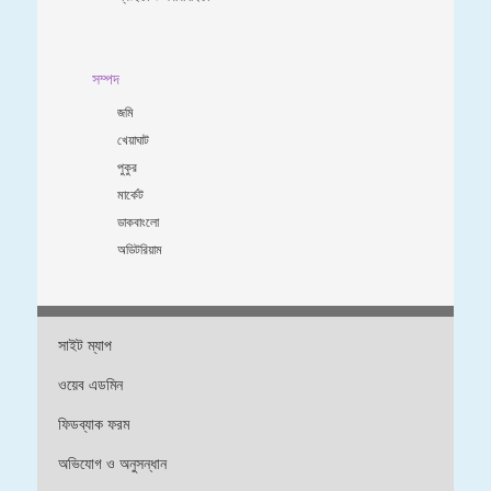
সম্পদ
জমি
খেয়াঘাট
পুকুর
মার্কেট
ডাকবাংলো
অডিটরিয়াম
সাইট ম্যাপ
ওয়েব এডমিন
ফিডব্যাক ফরম
অভিযোগ ও অনুসন্ধান