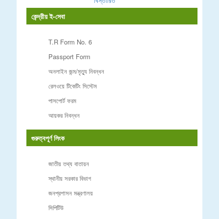
বিস্তারিত
কেন্দ্রীয় ই-সেবা
T.R Form No. 6
Passport Form
অনলাইন জন্ম/মৃত্যু নিবন্ধন
রেলওয়ে টিকেটিং সিস্টেম
পাসপোর্ট ফরম
আয়কর নিবন্ধন
গুরুত্বপূর্ণ লিংক
জাতীয় তথ্য বাতায়ন
স্থানীয় সরকার বিভাগ
জনপ্রশাসন মন্ত্রণালয়
সিপিটিউ