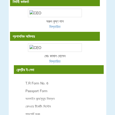
নির্বাহী কর্মকর্তা
অরুন কৃষ্ণ পাল
বিস্তারিত
প্রশাসনিক অফিসার
মোঃ কামাল হোসেন
বিস্তারিত
কেন্দ্রীয় ই-সেবা
T.R Form No. 6
Passport Form
অনলাইন জন্ম/মৃত্যু নিবন্ধন
রেলওয়ে টিকেটিং সিস্টেম
পাসপোর্ট ফরম