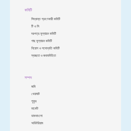
কমিটি
সিদ্ধান্ত গ্রহণকারী কমিটি
টি ও সি
দরপত্র মূল্যায়ন কমিটি
গাছ মূল্যায়ন কমিটি
নিয়োগ ও পদোন্নতি কমিটি
স্বচ্ছতা ও জবাবদিহিতা
সম্পদ
জমি
খেয়াঘাট
পুকুর
মার্কেট
ডাকবাংলো
অডিটরিয়াম