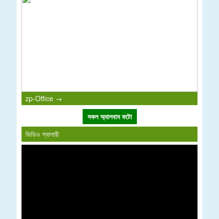
zp-Office →
সকল অ্যালবাম ফটো
ভিডিও গ্যালারী