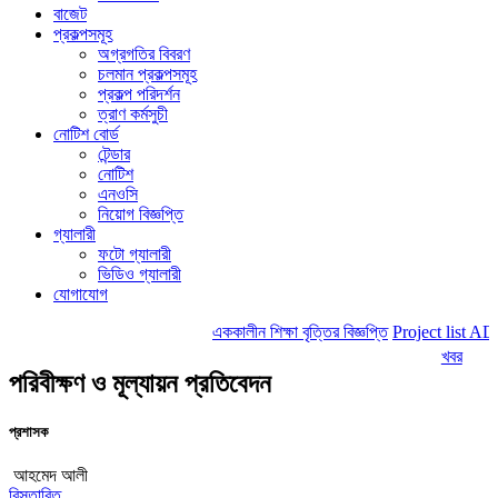
বাজেট
প্রকল্পসমূহ
অগ্রগতির বিবরণ
চলমান প্রকল্পসমূহ
প্রকল্প পরিদর্শন
ত্রাণ কর্মসুচী
নোটিশ বোর্ড
টেন্ডার
নোটিশ
এনওসি
নিয়োগ বিজ্ঞপ্তি
গ্যালারী
ফটো গ্যালারী
ভিডিও গ্যালারী
যোগাযোগ
এককালীন শিক্ষা বৃত্তির বিজ্ঞপ্তি
Project list AD
খবর
পরিবীক্ষণ ও মূল্যায়ন প্রতিবেদন
প্রশাসক
আহমেদ আলী
বিস্তারিত