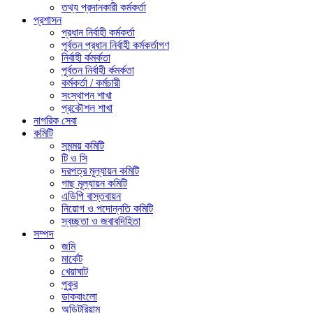
তথ্য প্রদানকারী কর্মকর্তা
প্রশাসন
প্রধান নির্বাহী কর্মকর্তা
পূর্বতন প্রধান নির্বাহী কর্মকর্তাগণ
নির্বাহী র্কমর্কতা
পূর্বতন নির্বাহী র্কমর্কতা
কর্মকর্তা / কর্মচারী
সংস্থাপন শাখা
প্রকৌশল শাখা
নাগরিক সেবা
কমিটি
সমন্ময় কমিটি
টি ও সি
দরপত্র মূল্যায়ন কমিটি
গাছ মূল্যায়ন কমিটি
এডিপি বাস্তবায়ন
নিয়োগ ও পদোন্নতি কমিটি
স্বচ্ছতা ও জবাবদিহিতা
সম্পদ
জমি
মার্কেট
খেয়াঘাট
পুকুর
ডাকবাংলো
অডিটরিয়াম