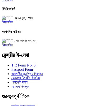
নির্বাহী কর্মকর্তা
অরুন কৃষ্ণ পাল
বিস্তারিত
প্রশাসনিক অফিসার
মোঃ কামাল হোসেন
বিস্তারিত
কেন্দ্রীয় ই-সেবা
T.R Form No. 6
Passport Form
অনলাইন জন্ম/মৃত্যু নিবন্ধন
রেলওয়ে টিকেটিং সিস্টেম
পাসপোর্ট ফরম
আয়কর নিবন্ধন
গুরুত্বপূর্ণ লিংক