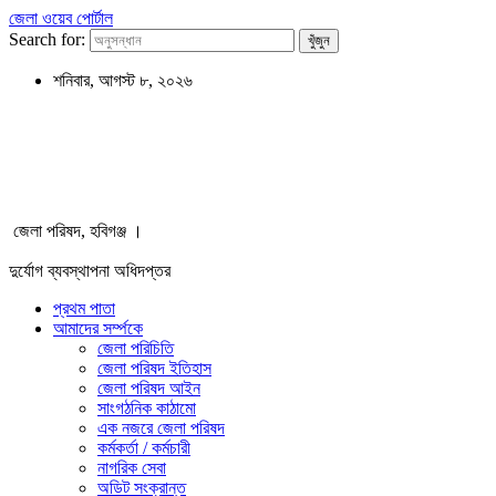
জেলা ওয়েব পোর্টাল
Search for:
শনিবার, আগস্ট ৮, ২০২৬
জেলা পরিষদ, হবিগঞ্জ ।
দুর্যোগ ব্যবস্থাপনা অধিদপ্তর
প্রথম পাতা
আমাদের সর্ম্পকে
জেলা পরিচিতি
জেলা পরিষদ ইতিহাস
জেলা পরিষদ আইন
সাংগঠনিক কাঠামো
এক নজরে জেলা পরিষদ
কর্মকর্তা / কর্মচারী
নাগরিক সেবা
অডিট সংক্রান্ত