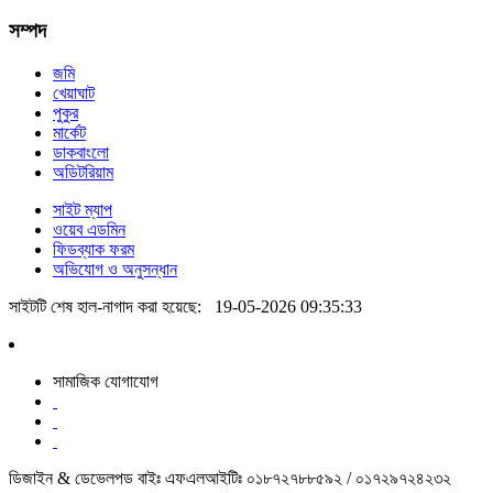
সম্পদ
জমি
খেয়াঘাট
পুকুর
মার্কেট
ডাকবাংলো
অডিটরিয়াম
সাইট ম্যাপ
ওয়েব এডমিন
ফিডব্যাক ফরম
অভিযোগ ও অনুসন্ধান
সাইটটি শেষ হাল-নাগাদ করা হয়েছে:
19-05-2026 09:35:33
সামাজিক যোগাযোগ
ডিজাইন & ডেভেলপড বাইঃ এফএলআইটিঃ ০১৮৭২৭৮৮৫৯২ / ০১৭২৯৭২৪২৩২