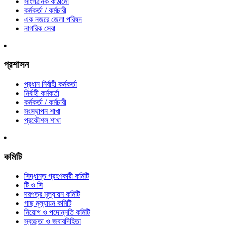
সাংগঠনিক কাঠামো
কর্মকর্তা / কর্মচারী
এক নজরে জেলা পরিষদ
নাগরিক সেবা
প্রশাসন
প্রধান নির্বাহী কর্মকর্তা
নির্বাহী কর্মকর্তা
কর্মকর্তা / কর্মচারী
সংস্থাপন শাখা
প্রকৌশল শাখা
কমিটি
সিদ্ধান্ত গ্রহণকারী কমিটি
টি ও সি
দরপত্র মূল্যায়ন কমিটি
গাছ মূল্যায়ন কমিটি
নিয়োগ ও পদোন্নতি কমিটি
স্বচ্ছতা ও জবাবদিহিতা