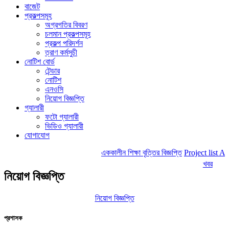
বাজেট
প্রকল্পসমূহ
অগ্রগতির বিবরণ
চলমান প্রকল্পসমূহ
প্রকল্প পরিদর্শন
ত্রাণ কর্মসুচী
নোটিশ বোর্ড
টেন্ডার
নোটিশ
এনওসি
নিয়োগ বিজ্ঞপ্তি
গ্যালারী
ফটো গ্যালারী
ভিডিও গ্যালারী
যোগাযোগ
এককালীন শিক্ষা বৃত্তির বিজ্ঞপ্তি
Project list A
খবর
নিয়োগ বিজ্ঞপ্তি
নিয়োগ বিজ্ঞপ্তি
প্রশাসক