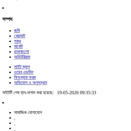
সম্পদ
জমি
খেয়াঘাট
পুকুর
মার্কেট
ডাকবাংলো
অডিটরিয়াম
সাইট ম্যাপ
ওয়েব এডমিন
ফিডব্যাক ফরম
অভিযোগ ও অনুসন্ধান
সাইটটি শেষ হাল-নাগাদ করা হয়েছে:
19-05-2026 09:35:33
সামাজিক যোগাযোগ