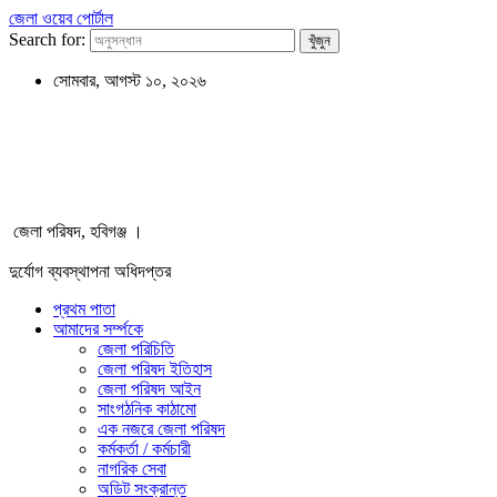
জেলা ওয়েব পোর্টাল
Search for:
সোমবার, আগস্ট ১০, ২০২৬
জেলা পরিষদ, হবিগঞ্জ ।
দুর্যোগ ব্যবস্থাপনা অধিদপ্তর
প্রথম পাতা
আমাদের সর্ম্পকে
জেলা পরিচিতি
জেলা পরিষদ ইতিহাস
জেলা পরিষদ আইন
সাংগঠনিক কাঠামো
এক নজরে জেলা পরিষদ
কর্মকর্তা / কর্মচারী
নাগরিক সেবা
অডিট সংক্রান্ত