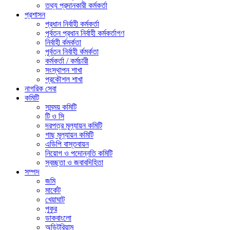
তথ্য প্রদানকারী কর্মকর্তা
প্রশাসন
প্রধান নির্বাহী কর্মকর্তা
পূর্বতন প্রধান নির্বাহী কর্মকর্তাগণ
নির্বাহী র্কমর্কতা
পূর্বতন নির্বাহী র্কমর্কতা
কর্মকর্তা / কর্মচারী
সংস্থাপন শাখা
প্রকৌশল শাখা
নাগরিক সেবা
কমিটি
সমন্ময় কমিটি
টি ও সি
দরপত্র মূল্যায়ন কমিটি
গাছ মূল্যায়ন কমিটি
এডিপি বাস্তবায়ন
নিয়োগ ও পদোন্নতি কমিটি
স্বচ্ছতা ও জবাবদিহিতা
সম্পদ
জমি
মার্কেট
খেয়াঘাট
পুকুর
ডাকবাংলো
অডিটরিয়াম