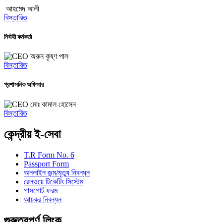
আহমেদ আলী
বিস্তারিত
নির্বাহী কর্মকর্তা
অরুন কৃষ্ণ পাল
বিস্তারিত
প্রশাসনিক অফিসার
মোঃ কামাল হোসেন
বিস্তারিত
কেন্দ্রীয় ই-সেবা
T.R Form No. 6
Passport Form
অনলাইন জন্ম/মৃত্যু নিবন্ধন
রেলওয়ে টিকেটিং সিস্টেম
পাসপোর্ট ফরম
আয়কর নিবন্ধন
গুরুত্বপূর্ণ লিংক