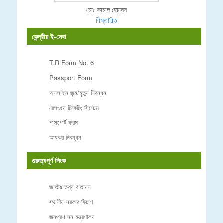
মোঃ কামাল হোসেন
বিস্তারিত
কেন্দ্রীয় ই-সেবা
T.R Form No. 6
Passport Form
অনলাইন জন্ম/মৃত্যু নিবন্ধন
রেলওয়ে টিকেটিং সিস্টেম
পাসপোর্ট ফরম
আয়কর নিবন্ধন
গুরুত্বপূর্ণ লিংক
জাতীয় তথ্য বাতায়ন
স্থানীয় সরকার বিভাগ
জনপ্রশাসন মন্ত্রণালয়