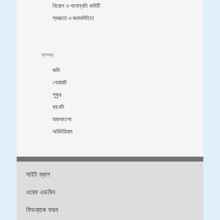
নিয়োগ ও পদোন্নতি কমিটি
স্বচ্ছতা ও জবাবদিহিতা
সম্পদ
জমি
খেয়াঘাট
পুকুর
মার্কেট
ডাকবাংলো
অডিটরিয়াম
সাইট ম্যাপ
ওয়েব এডমিন
ফিডব্যাক ফরম