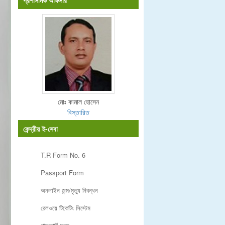
প্রশাসনিক অফিসার
মোঃ কামাল হোসেন
বিস্তারিত
কেন্দ্রীয় ই-সেবা
T.R Form No. 6
Passport Form
অনলাইন জন্ম/মৃত্যু নিবন্ধন
রেলওয়ে টিকেটিং সিস্টেম