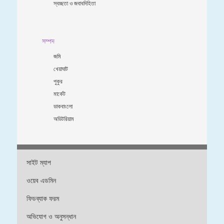
স্বচ্ছতা ও জবাবদিহিতা
সম্পদ
জমি
খেয়াঘাট
পুকুর
মার্কেট
ডাকবাংলো
অডিটরিয়াম
সাইট ম্যাপ
ওয়েব এডমিন
ফিডব্যাক ফরম
অভিযোগ ও অনুসন্ধান