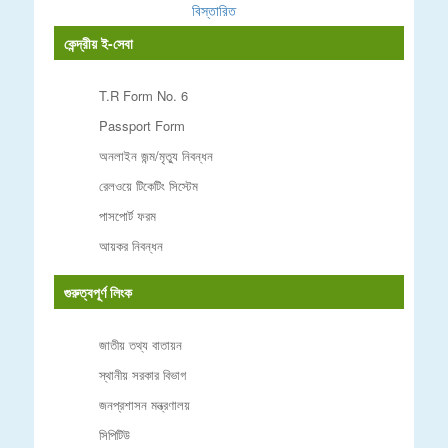
বিস্তারিত
কেন্দ্রীয় ই-সেবা
T.R Form No. 6
Passport Form
অনলাইন জন্ম/মৃত্যু নিবন্ধন
রেলওয়ে টিকেটিং সিস্টেম
পাসপোর্ট ফরম
আয়কর নিবন্ধন
গুরুত্বপূর্ণ লিংক
জাতীয় তথ্য বাতায়ন
স্থানীয় সরকার বিভাগ
জনপ্রশাসন মন্ত্রণালয়
সিপিটিউ