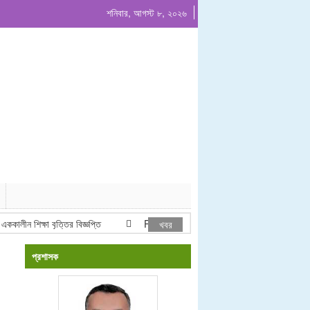
শনিবার, আগস্ট ৮, ২০২৬
লীন শিক্ষা বৃত্তির বিজ্ঞপ্তি
Project list ADP & Revenue
নোটি
খবর
প্রশাসক