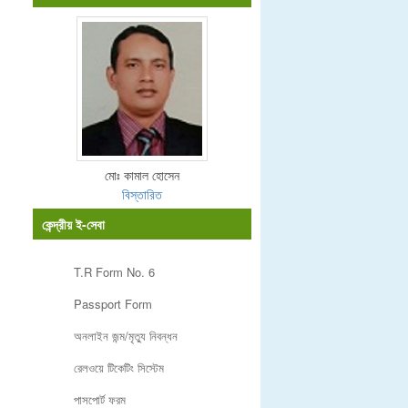
মোঃ কামাল হোসেন
বিস্তারিত
কেন্দ্রীয় ই-সেবা
T.R Form No. 6
Passport Form
অনলাইন জন্ম/মৃত্যু নিবন্ধন
রেলওয়ে টিকেটিং সিস্টেম
পাসপোর্ট ফরম