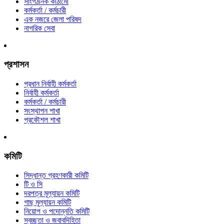
সাংগঠনিক কাঠামো
কর্মকর্তা / কর্মচারী
এক নজরে জেলা পরিষদ
নাগরিক সেবা
প্রশাসন
প্রধান নির্বাহী কর্মকর্তা
নির্বাহী কর্মকর্তা
কর্মকর্তা / কর্মচারী
সংস্থাপন শাখা
প্রকৌশল শাখা
কমিটি
সিদ্ধান্ত গ্রহণকারী কমিটি
টি ও সি
দরপত্র মূল্যায়ন কমিটি
গাছ মূল্যায়ন কমিটি
নিয়োগ ও পদোন্নতি কমিটি
স্বচ্ছতা ও জবাবদিহিতা