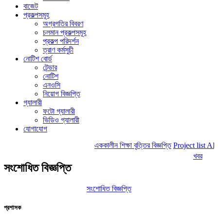
বাজেট
প্রকল্পসমূহ
অগ্রগতির বিবরণ
চলমান প্রকল্পসমূহ
প্রকল্প পরিদর্শন
ত্রাণ কর্মসুচী
নোটিশ বোর্ড
টেন্ডার
নোটিশ
এনওসি
নিয়োগ বিজ্ঞপ্তি
গ্যালারী
ফটো গ্যালারী
ভিডিও গ্যালারী
যোগাযোগ
এককালীন শিক্ষা বৃত্তির বিজ্ঞপ্তি
Project list A
খবর
সংশোধিত বিজ্ঞপ্তি
সংশোধিত বিজ্ঞপ্তি
প্রশাসক