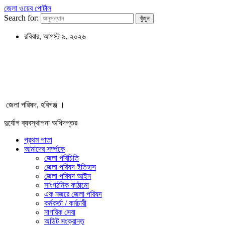
জেলা ওয়েব পোর্টাল
Search for:
রবিবার, আগস্ট ৯, ২০২৬
জেলা পরিষদ, হবিগঞ্জ ।
দুর্যোগ ব্যবস্থাপনা অধিদপ্তর
প্রথম পাতা
আমাদের সর্ম্পকে
জেলা পরিচিতি
জেলা পরিষদ ইতিহাস
জেলা পরিষদ আইন
সাংগঠনিক কাঠামো
এক নজরে জেলা পরিষদ
কর্মকর্তা / কর্মচারী
নাগরিক সেবা
অডিট সংক্রান্ত