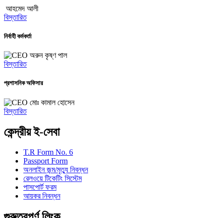
আহমেদ আলী
বিস্তারিত
নির্বাহী কর্মকর্তা
অরুন কৃষ্ণ পাল
বিস্তারিত
প্রশাসনিক অফিসার
মোঃ কামাল হোসেন
বিস্তারিত
কেন্দ্রীয় ই-সেবা
T.R Form No. 6
Passport Form
অনলাইন জন্ম/মৃত্যু নিবন্ধন
রেলওয়ে টিকেটিং সিস্টেম
পাসপোর্ট ফরম
আয়কর নিবন্ধন
গুরুত্বপূর্ণ লিংক