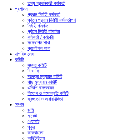
তথ্য প্রদানকারী কর্মকর্তা
প্রশাসন
প্রধান নির্বাহী কর্মকর্তা
পূর্বতন প্রধান নির্বাহী কর্মকর্তাগণ
নির্বাহী র্কমর্কতা
পূর্বতন নির্বাহী র্কমর্কতা
কর্মকর্তা / কর্মচারী
সংস্থাপন শাখা
প্রকৌশল শাখা
নাগরিক সেবা
কমিটি
সমন্ময় কমিটি
টি ও সি
দরপত্র মূল্যায়ন কমিটি
গাছ মূল্যায়ন কমিটি
এডিপি বাস্তবায়ন
নিয়োগ ও পদোন্নতি কমিটি
স্বচ্ছতা ও জবাবদিহিতা
সম্পদ
জমি
মার্কেট
খেয়াঘাট
পুকুর
ডাকবাংলো
অডিটরিয়াম