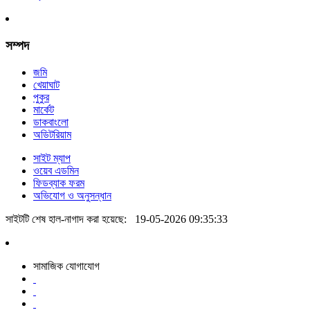
সম্পদ
জমি
খেয়াঘাট
পুকুর
মার্কেট
ডাকবাংলো
অডিটরিয়াম
সাইট ম্যাপ
ওয়েব এডমিন
ফিডব্যাক ফরম
অভিযোগ ও অনুসন্ধান
সাইটটি শেষ হাল-নাগাদ করা হয়েছে:
19-05-2026 09:35:33
সামাজিক যোগাযোগ