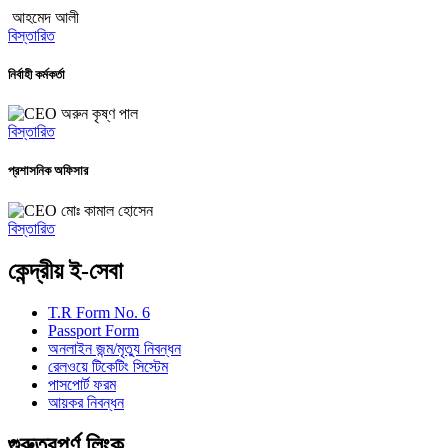
আহমেদ আলী
বিস্তারিত
নির্বাহী কর্মকর্তা
অরুন কৃষ্ণ পাল
বিস্তারিত
প্রশাসনিক অফিসার
মোঃ কামাল হোসেন
বিস্তারিত
কেন্দ্রীয় ই-সেবা
T.R Form No. 6
Passport Form
অনলাইন জন্ম/মৃত্যু নিবন্ধন
রেলওয়ে টিকেটিং সিস্টেম
পাসপোর্ট ফরম
আয়কর নিবন্ধন
গুরুত্বপূর্ণ লিংক