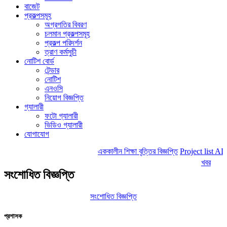
বাজেট
প্রকল্পসমূহ
অগ্রগতির বিবরণ
চলমান প্রকল্পসমূহ
প্রকল্প পরিদর্শন
ত্রাণ কর্মসুচী
নোটিশ বোর্ড
টেন্ডার
নোটিশ
এনওসি
নিয়োগ বিজ্ঞপ্তি
গ্যালারী
ফটো গ্যালারী
ভিডিও গ্যালারী
যোগাযোগ
এককালীন শিক্ষা বৃত্তির বিজ্ঞপ্তি
Project list AD
খবর
সংশোধিত বিজ্ঞপ্তি
সংশোধিত বিজ্ঞপ্তি
প্রশাসক