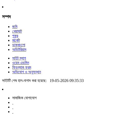
সম্পদ
জমি
খেয়াঘাট
পুকুর
মার্কেট
ডাকবাংলো
অডিটরিয়াম
সাইট ম্যাপ
ওয়েব এডমিন
ফিডব্যাক ফরম
অভিযোগ ও অনুসন্ধান
সাইটটি শেষ হাল-নাগাদ করা হয়েছে:
19-05-2026 09:35:33
সামাজিক যোগাযোগ