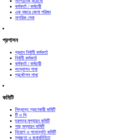
সাংগঠনিক কাঠামো
কর্মকর্তা / কর্মচারী
এক নজরে জেলা পরিষদ
নাগরিক সেবা
প্রশাসন
প্রধান নির্বাহী কর্মকর্তা
নির্বাহী কর্মকর্তা
কর্মকর্তা / কর্মচারী
সংস্থাপন শাখা
প্রকৌশল শাখা
কমিটি
সিদ্ধান্ত গ্রহণকারী কমিটি
টি ও সি
দরপত্র মূল্যায়ন কমিটি
গাছ মূল্যায়ন কমিটি
নিয়োগ ও পদোন্নতি কমিটি
স্বচ্ছতা ও জবাবদিহিতা