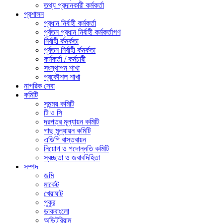
তথ্য প্রদানকারী কর্মকর্তা
প্রশাসন
প্রধান নির্বাহী কর্মকর্তা
পূর্বতন প্রধান নির্বাহী কর্মকর্তাগণ
নির্বাহী র্কমর্কতা
পূর্বতন নির্বাহী র্কমর্কতা
কর্মকর্তা / কর্মচারী
সংস্থাপন শাখা
প্রকৌশল শাখা
নাগরিক সেবা
কমিটি
সমন্ময় কমিটি
টি ও সি
দরপত্র মূল্যায়ন কমিটি
গাছ মূল্যায়ন কমিটি
এডিপি বাস্তবায়ন
নিয়োগ ও পদোন্নতি কমিটি
স্বচ্ছতা ও জবাবদিহিতা
সম্পদ
জমি
মার্কেট
খেয়াঘাট
পুকুর
ডাকবাংলো
অডিটরিয়াম