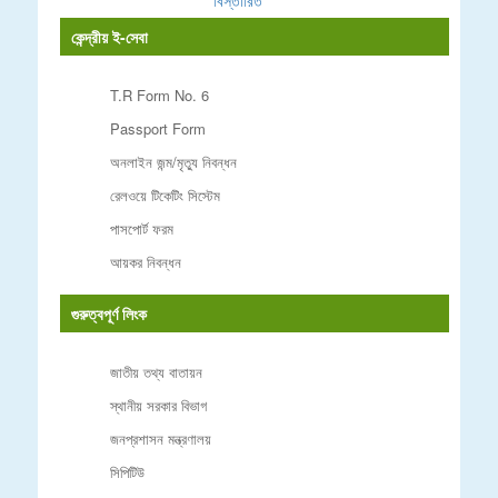
বিস্তারিত
কেন্দ্রীয় ই-সেবা
T.R Form No. 6
Passport Form
অনলাইন জন্ম/মৃত্যু নিবন্ধন
রেলওয়ে টিকেটিং সিস্টেম
পাসপোর্ট ফরম
আয়কর নিবন্ধন
গুরুত্বপূর্ণ লিংক
জাতীয় তথ্য বাতায়ন
স্থানীয় সরকার বিভাগ
জনপ্রশাসন মন্ত্রণালয়
সিপিটিউ