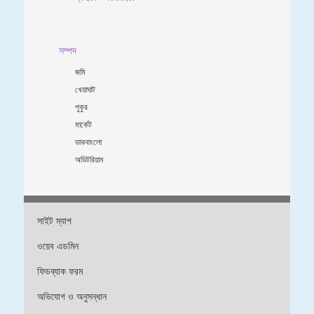
সম্পদ
জমি
খেয়াঘাট
পুকুর
মার্কেট
ডাকবাংলো
অডিটরিয়াম
সাইট ম্যাপ
ওয়েব এডমিন
ফিডব্যাক ফরম
অভিযোগ ও অনুসন্ধান