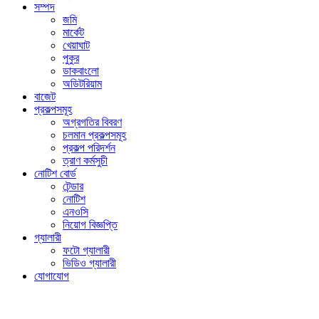
সম্পদ
জমি
মার্কেট
খেয়াঘাট
পুকুর
ডাকবাংলো
অডিটরিয়াম
বাজেট
প্রকল্পসমূহ
অগ্রগতির বিবরণ
চলমান প্রকল্পসমূহ
প্রকল্প পরিদর্শন
ত্রাণ কর্মসুচী
নোটিশ বোর্ড
টেন্ডার
নোটিশ
এনওসি
নিয়োগ বিজ্ঞপ্তি
গ্যালারী
ফটো গ্যালারী
ভিডিও গ্যালারী
যোগাযোগ