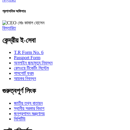
প্রশাসনিক অফিসার
মোঃ কামাল হোসেন
বিস্তারিত
কেন্দ্রীয় ই-সেবা
T.R Form No. 6
Passport Form
অনলাইন জন্ম/মৃত্যু নিবন্ধন
রেলওয়ে টিকেটিং সিস্টেম
পাসপোর্ট ফরম
আয়কর নিবন্ধন
গুরুত্বপূর্ণ লিংক
জাতীয় তথ্য বাতায়ন
স্থানীয় সরকার বিভাগ
জনপ্রশাসন মন্ত্রণালয়
সিপিটিউ