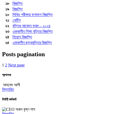
১৮
বিজ্ঞপ্তি
১৯
বিজ্ঞপ্তি
২০
লিখিত পরীক্ষার ফলাফল বিজ্ঞপ্তি
২১
নোটিশ
২২
বৃত্তির আবেদন ফরম – ২০২৪
২৩
এককালীন শিক্ষা বৃত্তির বিজ্ঞপ্তি
২৪
নিয়োগ বিজ্ঞপ্তি
২৫
এককালীন ছাত্রবৃত্তির বিজ্ঞপ্তি
Posts pagination
1
2
Next page
প্রশাসক
আহমেদ আলী
বিস্তারিত
নির্বাহী কর্মকর্তা
অরুন কৃষ্ণ পাল
বিস্তারিত