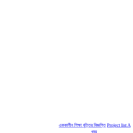
এককালীন শিক্ষা বৃত্তির বিজ্ঞপ্তি
Project list ADP &
খবর